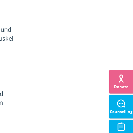
 und
uskel
Donate
nd
en
Counselling