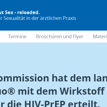
ut Sex - reloaded.
Sexualität in der ärztlichen Praxis
Termine
Broschüren und Flyer
Materi
Kommission hat dem l
uo® mit dem Wirkstoff
 die HIV-PrEP erteilt.