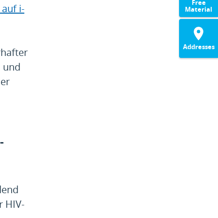
Free
uf i-
Material
Addresses
rhafter
n und
der
-
dend
r HIV-