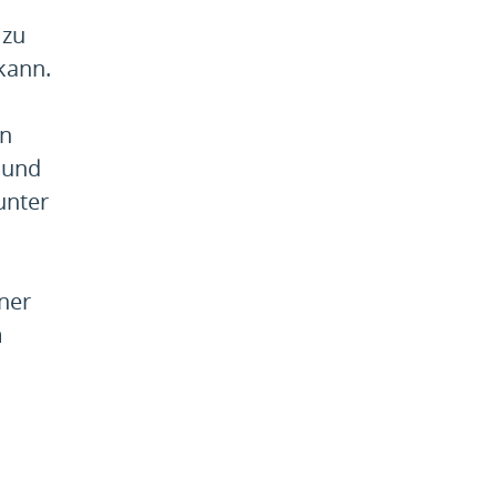
 zu
kann.
en
 und
unter
iner
m