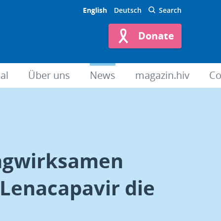
English
Deutsch
Search
Donate
al
Über uns
News
magazin.hiv
Co
angwirksamen
 Lenacapavir die