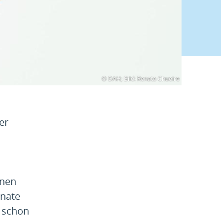
© DAH; Bild: Renata Chueire
er
onen
onate
V schon