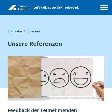
Direkt
Let’s talk about Sex - reloaded.
zum
Menü
Inhalt
Pfadnavigation
Startseite
Über uns
Unsere Referenzen
© everythingpossible/ Fotolia.com
www.fotolia.de
Feedback der Teilnehmenden