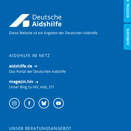
KOSTENL. MATERIAL
ADRESSEN
Diese Website ist ein Angebot der Deutschen Aidshilfe.
AIDSHILFE IM NETZ
aidshilfe.de
Das Portal der Deutschen Aidshilfe
magazin.hiv
Unser Blog zu HIV, Aids, STI
Follow
Instagram
Facebook
Bluesky
YouTube
us
on:
UNSER BERATUNGSANGEBOT