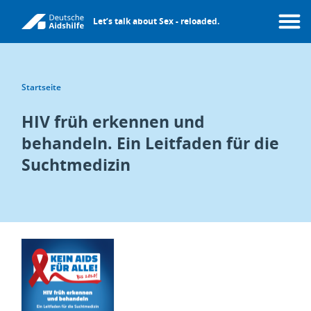
Direkt
Let’s talk about Sex - reloaded.
zum
Menü
Inhalt
Pfadnavigation
Startseite
HIV früh erkennen und
behandeln. Ein Leitfaden für die
Suchtmedizin